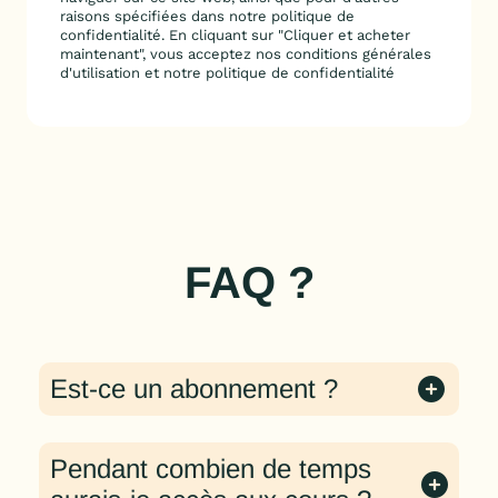
raisons spécifiées dans notre politique de
confidentialité. En cliquant sur "Cliquer et acheter
maintenant", vous acceptez nos conditions générales
d'utilisation et notre politique de confidentialité
FAQ ?
Est-ce un abonnement ?
Nous ne proposons pas un abonnement, mais un
seul achat où vous ne payez qu'une seule fois,
Pendant combien de temps
pour un accès complet à votre cours et à la